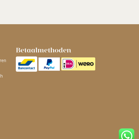
Betaalmethoden
ren
ah