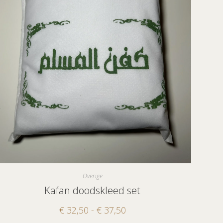
Overige
Kafan doodskleed set
€
32,50
-
€
37,50