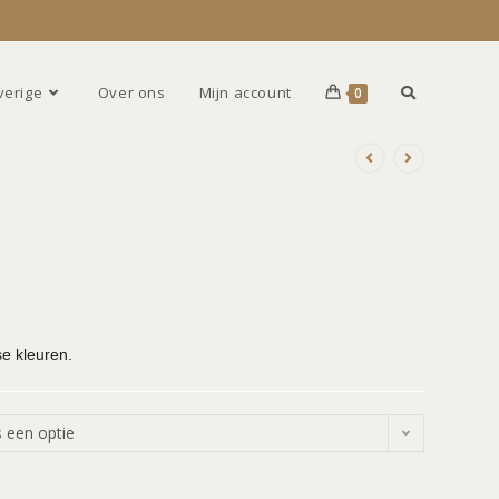
verige
Over ons
Mijn account
0
se kleuren.
s een optie