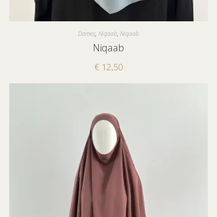
Dames
,
Niqaab
,
Niqaab
Niqaab
€
12,50