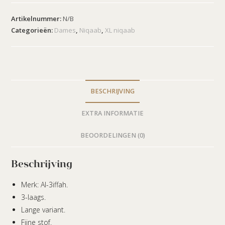
Artikelnummer:
N/B
Categorieën:
Dames
,
Niqaab
,
XL niqaab
BESCHRIJVING
EXTRA INFORMATIE
BEOORDELINGEN (0)
Beschrijving
Merk: Al-3iffah.
3-laags.
Lange variant.
Fijne stof.